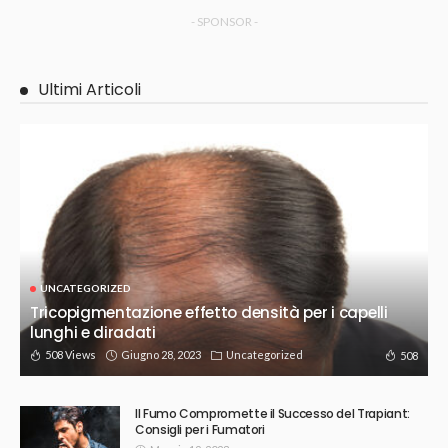
- SPONSOR -
Ultimi Articoli
UNCATEGORIZED
Tricopigmentazione effetto densità per i capelli
lunghi e diradati
508 Views
Giugno 28, 2023
Uncategorized
508
Il Fumo Compromette il Successo del Trapiant:
Consigli per i Fumatori