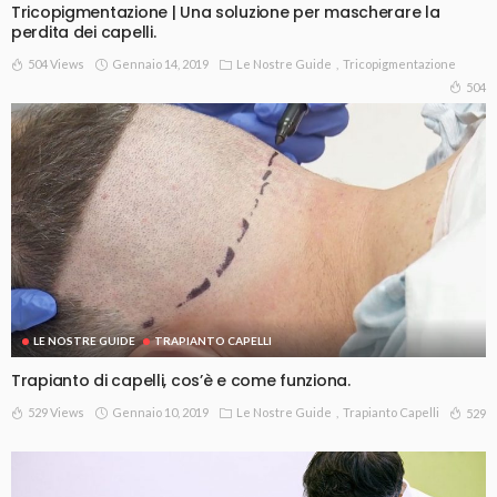
Tricopigmentazione | Una soluzione per mascherare la
perdita dei capelli.
504 Views
Gennaio 14, 2019
Le Nostre Guide
Tricopigmentazione
504
LE NOSTRE GUIDE
TRAPIANTO CAPELLI
Trapianto di capelli, cos’è e come funziona.
529 Views
Gennaio 10, 2019
Le Nostre Guide
Trapianto Capelli
529