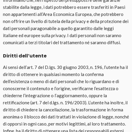
Informiamo che, nel rispetto dei presupposti e delle garanzie
stabilite dalla legge, i dati potrebbero essere trasferiti in Paesi
non appartenenti all’Area Economica Europea, che potrebbero
non offrire un livello di tutela della privacy e della protezione dei
dati personali paragonabile a quello garantito dalle leggi
italiane ed europee sulla privacy. I dati personali non saranno
comunicati a terzi titolari del trattamento né saranno diffusi.
Diritti dell’utente
Ai sensi dell’art. 7 del D.lgs. 30 giugno 2003, n. 196, l’utente ha il
diritto di ottenere in qualsiasi momento la conferma
dell’esistenza o meno di dati personali che lo riguardano e di
conoscerne il contenuto e l’origine, verificarne l’esattezza o
chiederne l’integrazione o l’aggiornamento, oppure la
rettificazione (art. 7 del d.lgs. n. 196/2003). L’utente ha inoltre, il
diritto di chiedere la cancellazione, la trasformazione in forma
anonima o il blocco dei dati trattati in violazione di legge, nonché
di opporsi in ogni caso, per motivi legittimi, al loro trattamento.
Infine, ha il diritto di ottenere una lista dei responsabili esterni